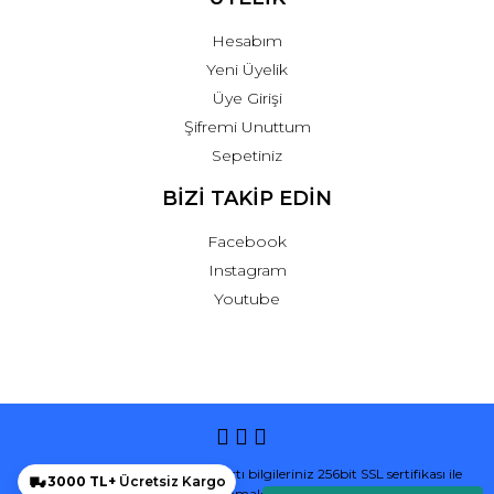
Hesabım
Yeni Üyelik
Üye Girişi
Şifremi Unuttum
Sepetiniz
BİZİ TAKİP EDİN
Facebook
Instagram
Youtube
© Tüm hakları saklıdır. Kredi kartı bilgileriniz 256bit SSL sertifikası ile
3000 TL+
Ücretsiz Kargo
korunmaktadır.