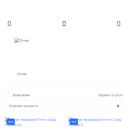
Omer
Stoktakiler
Toplam 9 ürün
%30
%30