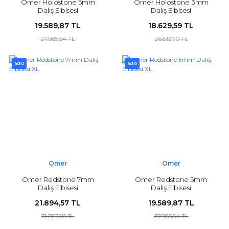
Omer Holostone 5mm
Omer Holostone 3mm
Dalış Elbisesi
Dalış Elbisesi
19.589,87 TL
18.629,59 TL
27.985,54 TL
26.613,70 TL
%30
%30
Omer
Omer
Omer Redstone 7mm
Omer Redstone 5mm
Dalış Elbisesi
Dalış Elbisesi
21.894,57 TL
19.589,87 TL
31.277,90 TL
27.985,54 TL