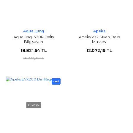
Aqua Lung
Apeks
Aqualung i330R Dalış
Apeks VX2 Siyah Dalış
Bilgisayarı
Maskesi
18.821,64 TL
12.072,19 TL
26.888,06 TL
YENİ
TÜKENDİ