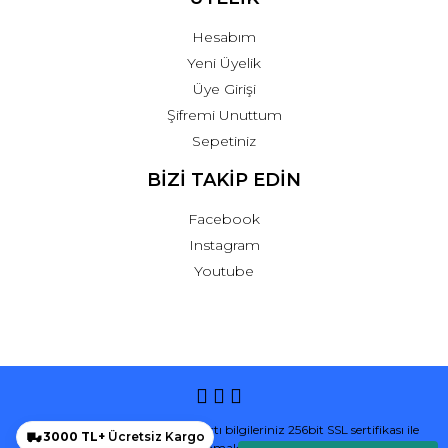
Hesabım
Yeni Üyelik
Üye Girişi
Şifremi Unuttum
Sepetiniz
BİZİ TAKİP EDİN
Facebook
Instagram
Youtube
© Tüm hakları saklıdır. Kredi kartı bilgileriniz 256bit SSL sertifikası ile
3000 TL+
Ücretsiz Kargo
korunmaktadır.