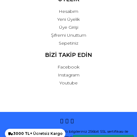
Hesabım
Yeni Üyelik
Üye Girişi
Şifremi Unuttum
Sepetiniz
BİZİ TAKİP EDİN
Facebook
Instagram
Youtube
© Tüm hakları saklıdır. Kredi kartı bilgileriniz 256bit SSL sertifikası ile
3000 TL+
Ücretsiz Kargo
korunmaktadır.