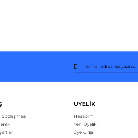
Ş
ÜYELİK
ış Sözleşmesi
Hesabım
venlik
Yeni Üyelik
Şartları
Üye Girişi