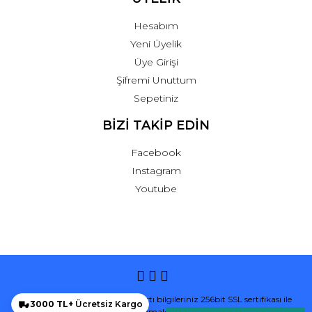
Hesabım
Yeni Üyelik
Üye Girişi
Şifremi Unuttum
Sepetiniz
BİZİ TAKİP EDİN
Facebook
Instagram
Youtube
© Tüm hakları saklıdır. Kredi kartı bilgileriniz 256bit SSL sertifikası ile
3000 TL+
Ücretsiz Kargo
korunmaktadır.