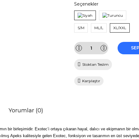
Seçenekler
S/M
ML/L
XL/XXL
SE
Stoktan Teslim
Karşılaştır
Yorumlar (0)
ın bir birleşimidir. Exotec’i ortaya çıkaran hayal, dalıcı ve ekipmanın bir ol
ılmış Apeks kalitesiyle gelen Exotec, fonksiyon ve tasarımın en üst seviyedeki 