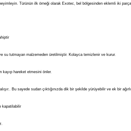
mleyin. Türünün ilk örneği olarak Exotec, bel bölgesinden eklemli iki parçalı
hiptir
ve su tutmayan malzemeden üretilmiştir. Kolayca temizlenir ve kurur.
 kayıp hareket etmesini önler.
ışır.. Bu sayede sudan çıktığınızda dik bir şekilde yürüyebilir ve ek bir ağırl
kapatilabilir
z.