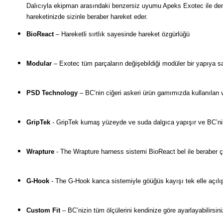
Dalıcıyla ekipman arasındaki benzersiz uyumu Apeks Exotec ile deneyi
hareketinizde sizinle beraber hareket eder.
BioReact
– Hareketli sırtlık sayesinde hareket özgürlüğü
Modular
– Exotec tüm parçaların değişebildiği modüler bir yapıya sa
PSD Technology
– BC’nin ciğeri askeri ürün gamımızda kullanılan 
GripTek
- GripTek kumaş yüzeyde ve suda dalgıca yapışır ve BC’nin
Wrapture
- The Wrapture harness sistemi BioReact bel ile beraber çal
G-Hook
- The G-Hook kanca sistemiyle göüğüs kayışı tek elle açılıp 
Custom Fit
– BC’nizin tüm ölçülerini kendinize göre ayarlayabilirsini