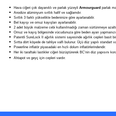
Hava ciğeri çok dayanıklı ve parlak yüzeyli
Armourguard
parlak mal
Anodize alüminyum sırtlık hafif ve sağlamdır.
Sırtlık 3 farklı yükselikte bedeninize göre ayarlanabilir.
Bel kayışı ve omuz kayışları ayarlanabilir.
2 adet büyük malzeme cebi kullanılmadığı zaman sürtünmeye azaltmak
Omuz ve kayış bölgesinde vücudunuza göre beden ayarı yapmanızı 
Patentli SureLock II ağırlık sistemi sayesinde ağırlık cepleri basit bir
Sırtta dört köşede de tahliye valfi bulunur. Üçü düz yapılı standart v
Powerline inflatör piyasadaki en hızlı dolum inflatörlerindendir.
Her iki taraftaki lastikler ciğeri büzüştürerek BC’nin düz yapısını koru
Ahtapot ve geyç için cepleri vardır.