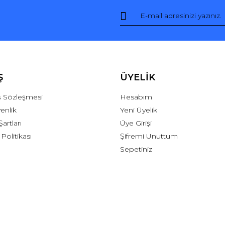
Ş
ÜYELİK
ış Sözleşmesi
Hesabım
venlik
Yeni Üyelik
Şartları
Üye Girişi
 Politikası
Şifremi Unuttum
Sepetiniz