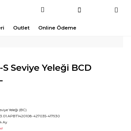
ri
Outlet
Online Ödeme
-S Seviye Yeleği BCD
L
eviye Yeleği (BC)
3.01.APBT1420108-427035-417930
4 Ay
e!