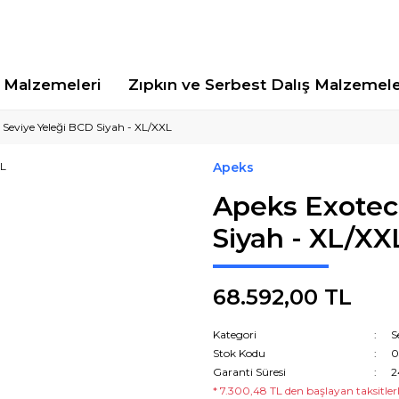
Malzemeleri
Zıpkın ve Serbest Dalış Malzemele
 Seviye Yeleği BCD Siyah - XL/XXL
Apeks
Apeks Exotec
Siyah - XL/XX
68.592,00 TL
Kategori
S
Stok Kodu
0
Garanti Süresi
2
* 7.300,48 TL den başlayan taksitlerl