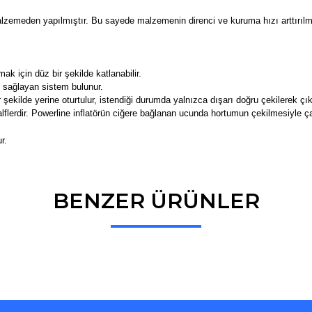
zemeden yapılmıştır. Bu sayede malzemenin direnci ve kuruma hızı arttırılmış
 için düz bir şekilde katlanabilir.
sağlayan sistem bulunur.
 şekilde yerine oturtulur, istendiği durumda yalnızca dışarı doğru çekilerek çıka
alflerdir. Powerline inflatörün ciğere bağlanan ucunda hortumun çekilmesiyle çal
r.
BENZER ÜRÜNLER
Bu ürüne ilk yorumu siz yapın!
Yorum Yaz