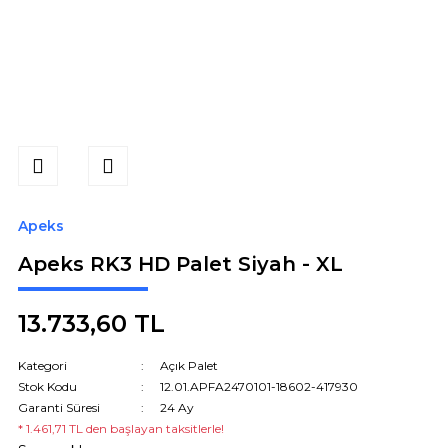
Apeks
Apeks RK3 HD Palet Siyah - XL
13.733,60 TL
Kategori
Açık Palet
Stok Kodu
12.01.APFA2470101-18602-417930
Garanti Süresi
24 Ay
* 1.461,71 TL den başlayan taksitlerle!