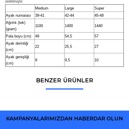
üretilmiştir.
Medium
Large
Super
Ayak numarası
39-41
42-44
45-48
Ağırlık (tek)
1100
1400
1440
(gram)
Pala boyu (cm)
49
54,5
57
Ayak derinliği
22
25,5
27
(cm)
Ayak genişliği
9
9,5
10
(cm)
BENZER ÜRÜNLER
Bu ürüne ilk yorumu siz yapın!
Yorum Yaz
KAMPANYALARIMIZDAN HABERDAR OLUN