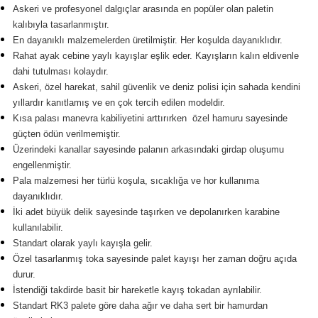
Askeri ve profesyonel dalgıçlar arasında en popüler olan paletin
kalıbıyla tasarlanmıştır.
En dayanıklı malzemelerden üretilmiştir. Her koşulda dayanıklıdır.
Rahat ayak cebine yaylı kayışlar eşlik eder. Kayışların kalın eldivenle
dahi tutulması kolaydır.
Askeri, özel harekat, sahil güvenlik ve deniz polisi için sahada kendini
yıllardır kanıtlamış ve en çok tercih edilen modeldir.
Kısa palası manevra kabiliyetini arttırırken özel hamuru sayesinde
güçten ödün verilmemiştir.
Üzerindeki kanallar sayesinde palanın arkasındaki girdap oluşumu
engellenmiştir.
Pala malzemesi her türlü koşula, sıcaklığa ve hor kullanıma
dayanıklıdır.
İki adet büyük delik sayesinde taşırken ve depolanırken karabine
kullanılabilir.
Standart olarak yaylı kayışla gelir.
Özel tasarlanmış toka sayesinde palet kayışı her zaman doğru açıda
durur.
İstendiği takdirde basit bir hareketle kayış tokadan ayrılabilir.
Standart RK3 palete göre daha ağır ve daha sert bir hamurdan