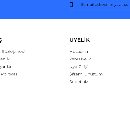
Ş
ÜYELİK
ış Sözleşmesi
Hesabım
venlik
Yeni Üyelik
Şartları
Üye Girişi
 Politikası
Şifremi Unuttum
Sepetiniz