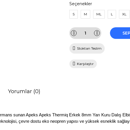
Seçenekler
S
M
ML
L
XL
SE
Stoktan Teslim
Karşılaştır
Yorumlar (0)
ormans sunan Apeks Apeks Thermiq Erkek 8mm Yarı Kuru Dalış Elbisesi,
ısı teknolojisi, çevre dostu eko neopren yapısı ve yüksek esneklik sağ