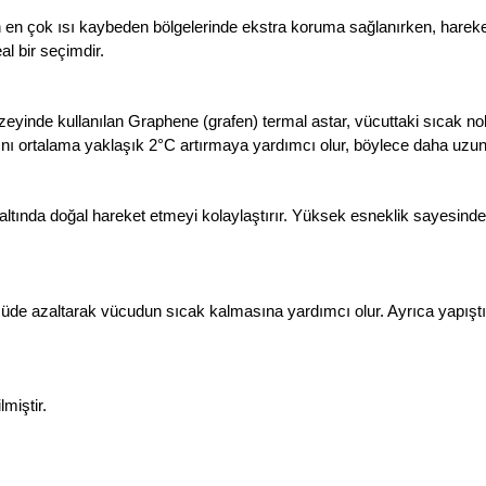
n çok ısı kaybeden bölgelerinde ekstra koruma sağlanırken, hareket 
eal bir seçimdir.
inde kullanılan Graphene (grafen) termal astar, vücuttaki sıcak nokta
ığını ortalama yaklaşık 2°C artırmaya yardımcı olur, böylece daha uzun
tında doğal hareket etmeyi kolaylaştırır. Yüksek esneklik sayesinde 
ölçüde azaltarak vücudun sıcak kalmasına yardımcı olur. Ayrıca yapıştırı
miştir.