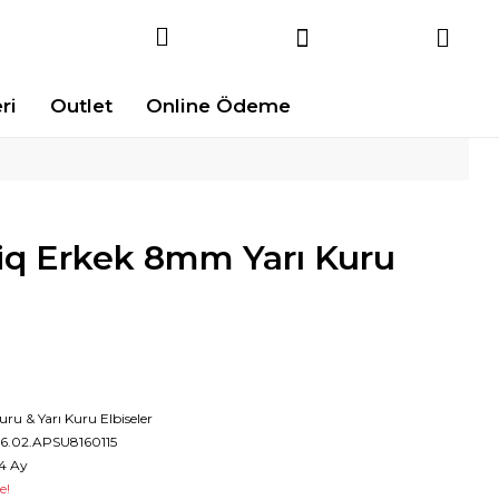
ri
Outlet
Online Ödeme
q Erkek 8mm Yarı Kuru
uru & Yarı Kuru Elbiseler
6.02.APSU8160115
4 Ay
e!