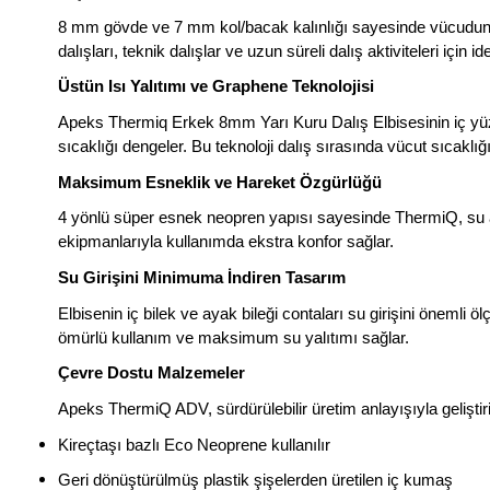
8 mm gövde ve 7 mm kol/bacak kalınlığı sayesinde vücudun e
dalışları, teknik dalışlar ve uzun süreli dalış aktiviteleri için id
Üstün Isı Yalıtımı ve Graphene Teknolojisi
Apeks Thermiq Erkek 8mm Yarı Kuru Dalış Elbisesinin iç yüzey
sıcaklığı dengeler. Bu teknoloji dalış sırasında vücut sıcakl
Maksimum Esneklik ve Hareket Özgürlüğü
4 yönlü süper esnek neopren yapısı sayesinde ThermiQ, su al
ekipmanlarıyla kullanımda ekstra konfor sağlar.
Su Girişini Minimuma İndiren Tasarım
Elbisenin iç bilek ve ayak bileği contaları su girişini önemli 
ömürlü kullanım ve maksimum su yalıtımı sağlar.
Çevre Dostu Malzemeler
Apeks ThermiQ ADV, sürdürülebilir üretim anlayışıyla geliştiril
Kireçtaşı bazlı Eco Neoprene kullanılır
Geri dönüştürülmüş plastik şişelerden üretilen iç kumaş