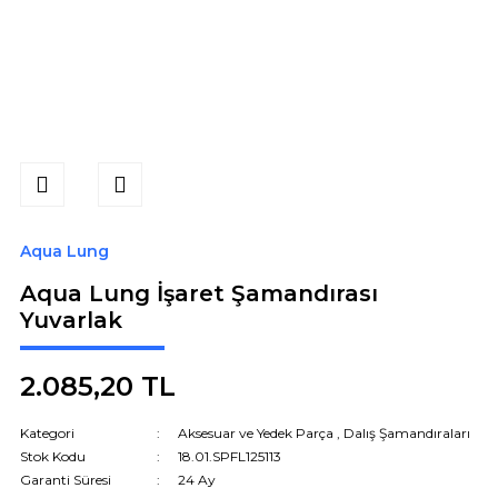
Aqua Lung
Aqua Lung İşaret Şamandırası
Yuvarlak
2.085,20 TL
Kategori
Aksesuar ve Yedek Parça
,
Dalış Şamandıraları
Stok Kodu
18.01.SPFL125113
Garanti Süresi
24 Ay