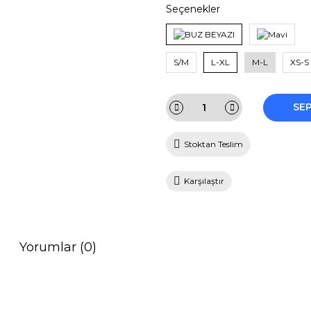
Seçenekler
S/M
L-XL
M-L
XS-S
SE
Stoktan Teslim
Karşılaştır
Yorumlar (0)