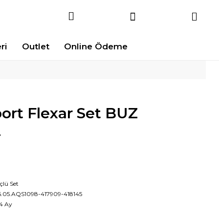
ri
Outlet
Online Ödeme
ort Flexar Set BUZ
L
çlü Set
6.05.AQS1098-417909-418145
4 Ay