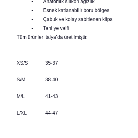
• Anatomik silikon ağızlık
• Esnek katlanabilir boru bölgesi
• Çabuk ve kolay sabitlenen klips
• Tahliye valfi
Tüm ürünler İtalya’da üretilmiştir.
XS/S
35-37
S/M
38-40
M/L
41-43
L/XL
44-47