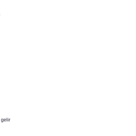
ş
gelir