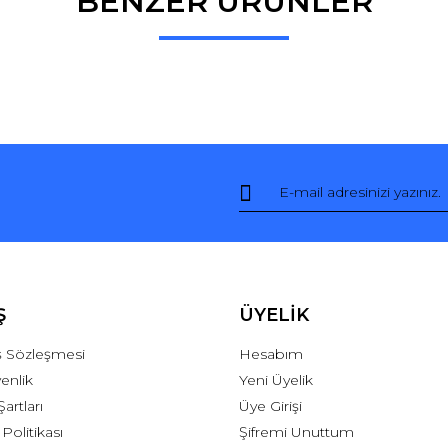
BENZER ÜRÜNLER
Bu ürüne ilk yorumu siz yapın!
Yorum Yaz
Ş
ÜYELİK
ış Sözleşmesi
Hesabım
venlik
Yeni Üyelik
Şartları
Üye Girişi
 Politikası
Şifremi Unuttum