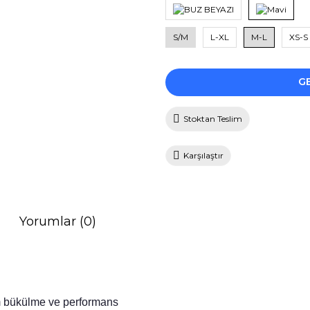
S/M
L-XL
M-L
XS-S
G
Stoktan Teslim
Karşılaştır
Yorumlar (0)
 bükülme ve performans