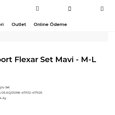
ri
Outlet
Online Ödeme
rt Flexar Set Mavi - M-L
çlü Set
6.05.AQS1098-417912-417925
4 Ay