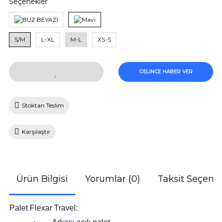
Seçenekler
S/M
L-XL
M-L
XS-S
GELİNCE HABER VER
Stoktan Teslim
Karşılaştır
Ürün Bilgisi
Yorumlar (0)
Taksit Seçenek
Palet Flexar Travel: