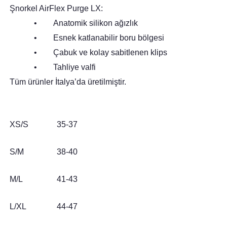
Şnorkel AirFlex Purge LX:
• Anatomik silikon ağızlık
• Esnek katlanabilir boru bölgesi
• Çabuk ve kolay sabitlenen klips
• Tahliye valfi
Tüm ürünler İtalya’da üretilmiştir.
XS/S
35-37
S/M
38-40
M/L
41-43
L/XL
44-47