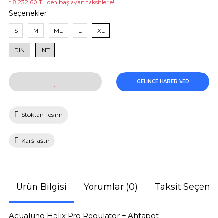
* 8.232,60 TL den başlayan taksitlerle!
Seçenekler
S
M
ML
L
XL
DIN
INT
GELİNCE HABER VER
Stoktan Teslim
Karşılaştır
Ürün Bilgisi
Yorumlar (0)
Taksit Seçenek
Aqualung Helix Pro Regülatör + Ahtapot