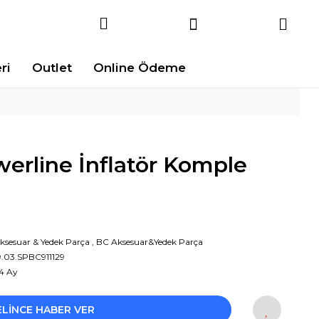
ri
Outlet
Online Ödeme
erline İnflatör Komple
ksesuar & Yedek Parça
,
BC Aksesuar&Yedek Parça
9.03.SPBC911129
4 Ay
ELİNCE HABER VER