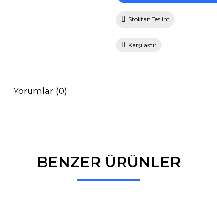
Stoktan Teslim
Karşılaştır
Yorumlar (0)
BENZER ÜRÜNLER
Bu ürüne ilk yorumu siz yapın!
Yorum Yaz