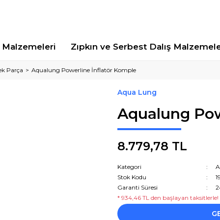
Malzemeleri
Zıpkın ve Serbest Dalış Malzemele
ek Parça
Aqualung Powerline İnflatör Komple
Aqua Lung
Aqualung Pow
8.779,78 TL
Kategori
A
Stok Kodu
1
Garanti Süresi
2
* 934,46 TL den başlayan taksitlerle!
G