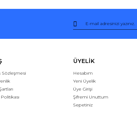
Ş
ÜYELİK
ış Sözleşmesi
Hesabım
venlik
Yeni Üyelik
Şartları
Üye Girişi
 Politikası
Şifremi Unuttum
Sepetiniz