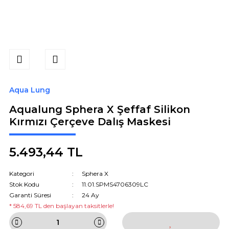
Aqua Lung
Aqualung Sphera X Şeffaf Silikon
Kırmızı Çerçeve Dalış Maskesi
5.493,44 TL
Kategori
Sphera X
Stok Kodu
11.01.SPMS4706309LC
Garanti Süresi
24 Ay
* 584,69 TL den başlayan taksitlerle!