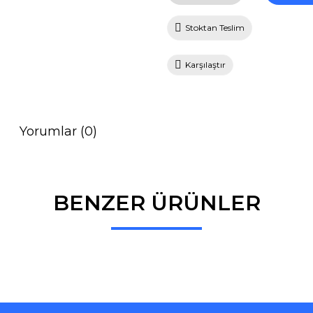
Stoktan Teslim
Karşılaştır
Yorumlar (0)
BENZER ÜRÜNLER
Bu ürüne ilk yorumu siz yapın!
Yorum Yaz