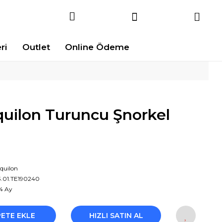
ri
Outlet
Online Ödeme
uilon Turuncu Şnorkel
quilon
3.01.TE190240
4 Ay
PETE EKLE
HIZLI SATIN AL