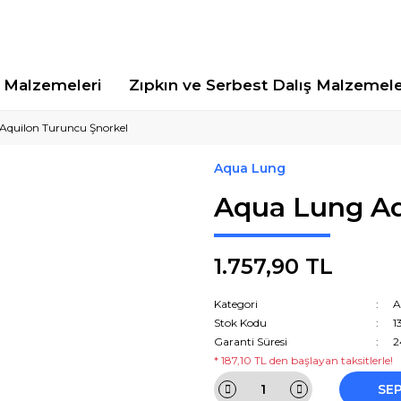
Malzemeleri
Zıpkın ve Serbest Dalış Malzemele
Aquilon Turuncu Şnorkel
Aqua Lung
Aqua Lung Aq
1.757,90 TL
Kategori
A
Stok Kodu
1
Garanti Süresi
2
* 187,10 TL den başlayan taksitlerle!
SE