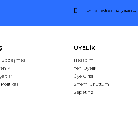
Ş
ÜYELİK
ış Sözleşmesi
Hesabım
venlik
Yeni Üyelik
Şartları
Üye Girişi
 Politikası
Şifremi Unuttum
Sepetiniz