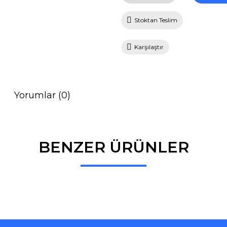
Stoktan Teslim
Karşılaştır
Yorumlar (0)
BENZER ÜRÜNLER
Bu ürüne ilk yorumu siz yapın!
Yorum Yaz