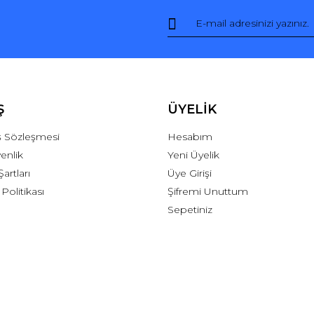
Ş
ÜYELİK
ış Sözleşmesi
Hesabım
venlik
Yeni Üyelik
Şartları
Üye Girişi
 Politikası
Şifremi Unuttum
Sepetiniz