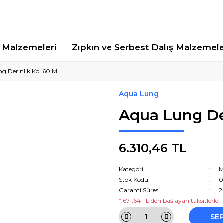
Malzemeleri
Zıpkın ve Serbest Dalış Malzemele
g Derinlik Kol 60 M
Aqua Lung
Aqua Lung Der
6.310,46 TL
Kategori
M
Stok Kodu
0
Garanti Süresi
2
* 671,64 TL den başlayan taksitlerle!
SE