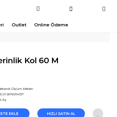
ri
Outlet
Online Ödeme
inlik Kol 60 M
ekanik Ölçüm Aletleri
5.01.SPNS114137
4 Ay
PETE EKLE
HIZLI SATIN AL