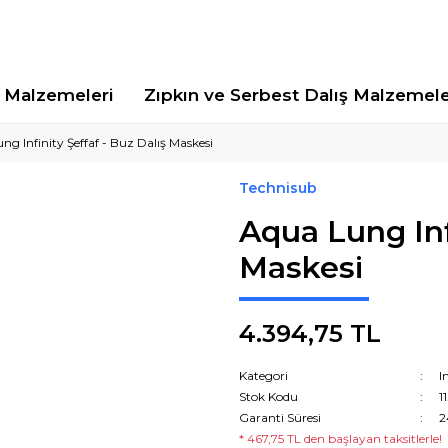
Malzemeleri
Zıpkın ve Serbest Dalış Malzemele
ng Infinity Şeffaf - Buz Dalış Maskesi
Technisub
Aqua Lung Infi
Maskesi
4.394,75 TL
Kategori
I
Stok Kodu
1
Garanti Süresi
2
* 467,75 TL den başlayan taksitlerle!