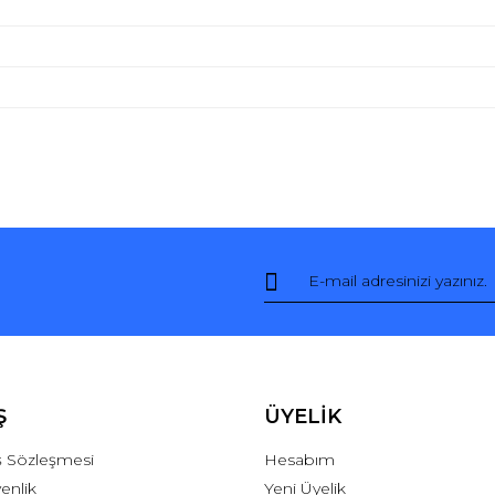
Bu ürüne ilk yorumu siz yapın!
Yorum Yaz
Ş
ÜYELİK
ış Sözleşmesi
Hesabım
venlik
Yeni Üyelik