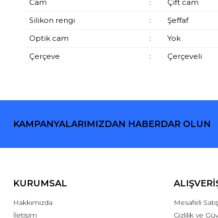
Cam
:
Çift cam
Silikon rengi
:
Şeffaf
Optik cam
:
Yok
Çerçeve
:
Çerçeveli
KAMPANYALARIMIZDAN HABERDAR OLUN
KURUMSAL
ALIŞVERİ
Hakkımızda
Mesafeli Sat
İletişim
Gizlilik ve Gü