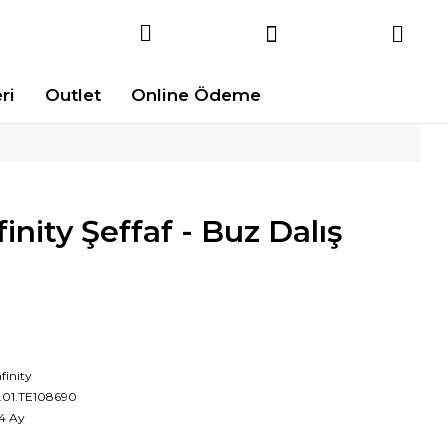
ri
Outlet
Online Ödeme
nity Şeffaf - Buz Dalış
nfinity
1.01.TE108690
4 Ay