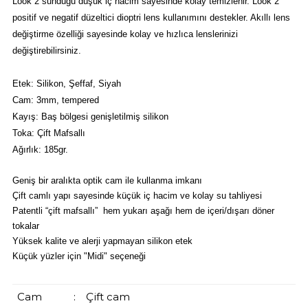
Look 2 sunduğu düşük iç hacim sayesinde kolay temizlenir. Look 2
positif ve negatif düzeltici dioptri lens kullanımını destekler. Akıllı lens
değiştirme özelliği sayesinde kolay ve hızlıca lenslerinizi
değiştirebilirsiniz.
Etek: Silikon, Şeffaf, Siyah
Cam: 3mm, tempered
Kayış: Baş bölgesi genişletilmiş silikon
Toka: Çift Mafsallı
Ağırlık: 185gr.
Geniş bir aralıkta optik cam ile kullanma imkanı
Çift camlı yapı sayesinde küçük iç hacim ve kolay su tahliyesi
Patentli “çift mafsallı” hem yukarı aşağı hem de içeri/dışarı döner
tokalar
Yüksek kalite ve alerji yapmayan silikon etek
Küçük yüzler için "Midi" seçeneği
Cam
:
Çift cam