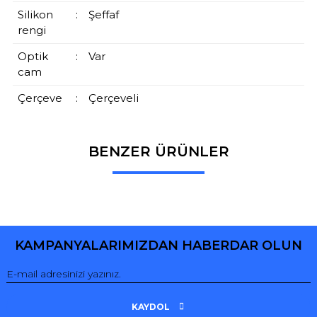
Silikon
:
Şeffaf
rengi
Optik
:
Var
cam
Çerçeve
:
Çerçeveli
BENZER ÜRÜNLER
Bu ürüne ilk yorumu siz yapın!
Yorum Yaz
KAMPANYALARIMIZDAN HABERDAR OLUN
KAYDOL