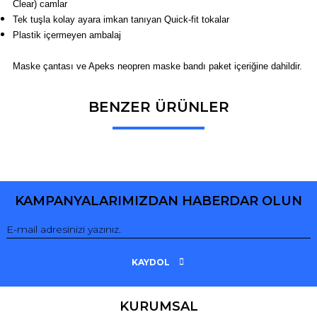
Clear) camlar
Tek tuşla kolay ayara imkan tanıyan Quick-fit tokalar
Plastik içermeyen ambalaj
Maske çantası ve Apeks neopren maske bandı paket içeriğine dahildir.
BENZER ÜRÜNLER
Bu ürüne ilk yorumu siz yapın!
Yorum Yaz
KAMPANYALARIMIZDAN HABERDAR OLUN
KAYDOL
KURUMSAL