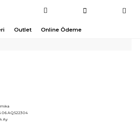
ri
Outlet
Online Ödeme
mika
6.06.AQS22304
4 Ay