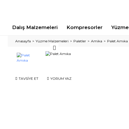
Dalış Malzemeleri
Kompresorler
Yüzme 
Anasayfa
Yüzme Malzemeleri
Paletler
Amika
Palet Amıka
TAVSİYE ET
YORUM YAZ