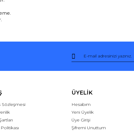
zeme.
.
Bu ürüne ilk yorumu siz yapın!
Yorum Yaz
Ş
ÜYELİK
ış Sözleşmesi
Hesabım
venlik
Yeni Üyelik
Şartları
Üye Girişi
 Politikası
Şifremi Unuttum