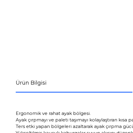
Ürün Bilgisi
Ergonomik ve rahat ayak bölgesi.
Ayak çırpmayı ve paleti taşımayı kolaylaştıran kısa pa
Ters etki yapan bölgeleri azaltarak ayak çırpma gücü
Yükseltilmiş kauçuk kaburgalar suyun akışını düzenle