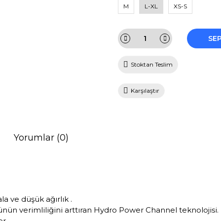
M
L-XL
XS-S
SE
Stoktan Teslim
Karşılaştır
Yorumlar (0)
la ve düşük ağırlık .
nün verimliliğini arttıran Hydro Power Channel teknolojisi.
r.