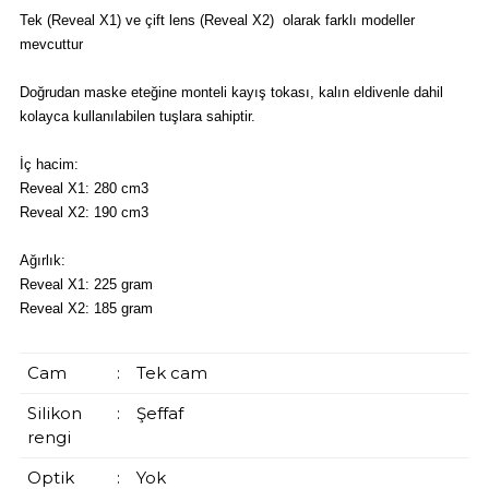
Tek (Reveal X1) ve çift lens (Reveal X2) olarak farklı modeller
mevcuttur
Doğrudan maske eteğine monteli kayış tokası, kalın eldivenle dahil
kolayca kullanılabilen tuşlara sahiptir.
İç hacim:
Reveal X1: 280 cm3
Reveal X2: 190 cm3
Ağırlık:
Reveal X1: 225 gram
Reveal X2: 185 gram
Cam
:
Tek cam
Silikon
:
Şeffaf
rengi
Optik
:
Yok