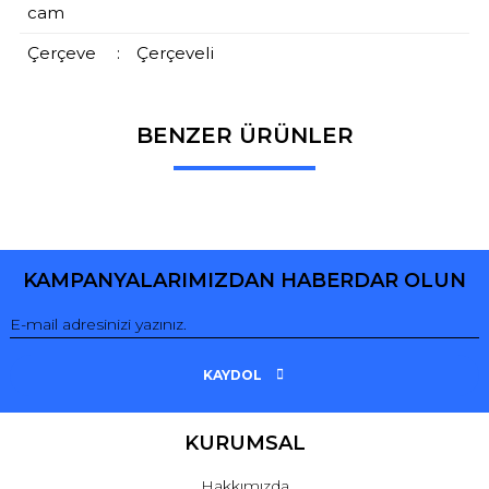
cam
Çerçeve
:
Çerçeveli
BENZER ÜRÜNLER
Bu ürüne ilk yorumu siz yapın!
Yorum Yaz
KAMPANYALARIMIZDAN HABERDAR OLUN
KAYDOL
KURUMSAL
Hakkımızda