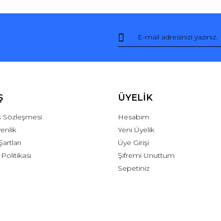
Ş
ÜYELİK
ış Sözleşmesi
Hesabım
venlik
Yeni Üyelik
Şartları
Üye Girişi
 Politikası
Şifremi Unuttum
Sepetiniz