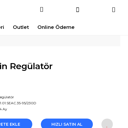
ri
Outlet
Online Ödeme
in Regülatör
egülatör
1.01.SEAC.35-95/230D
4 Ay
PETE EKLE
HIZLI SATIN AL