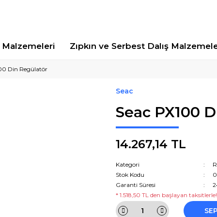
Malzemeleri
Zıpkın ve Serbest Dalış Malzemele
00 Din Regülatör
Seac
Seac PX100 D
14.267,14 TL
Kategori
R
Stok Kodu
0
Garanti Süresi
2
* 1.518,50 TL den başlayan taksitlerle!
SE