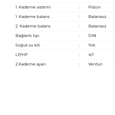
1. Kademe sistemi
:
Piston
1. Kademe balans
:
Balanssız
2. Kademe balans
:
Balanssız
Bağlantı tipi
:
DIN
Soğuk su kiti
:
Yok
LP/HP
:
4/1
2.Kademe ayarı
:
Ventüri