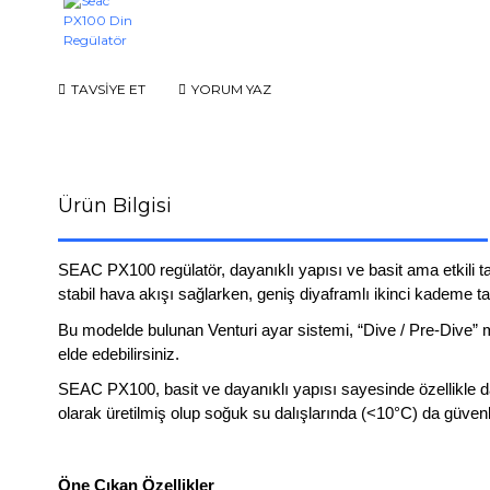
TAVSİYE ET
YORUM YAZ
Ürün Bilgisi
SEAC PX100 regülatör, dayanıklı yapısı ve basit ama etkili tas
stabil hava akışı sağlarken, geniş diyaframlı ikinci kademe t
Bu modelde bulunan Venturi ayar sistemi, “Dive / Pre-Dive” 
elde edebilirsiniz.
SEAC PX100, basit ve dayanıklı yapısı sayesinde özellikle dal
olarak üretilmiş olup soğuk su dalışlarında (<10°C) da güvenle 
Öne Çıkan Özellikler