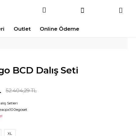
ri
Outlet
Online Ödeme
go BCD Dalış Seti
L
52.404,29 TL
alış Setleri
eacpx100egoset
e!
XL