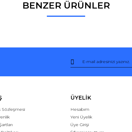
BENZER ÜRÜNLER
Bu ürüne ilk yorumu siz yapın!
Yorum Yaz
Ş
ÜYELİK
ış Sözleşmesi
Hesabım
venlik
Yeni Üyelik
Şartları
Üye Girişi