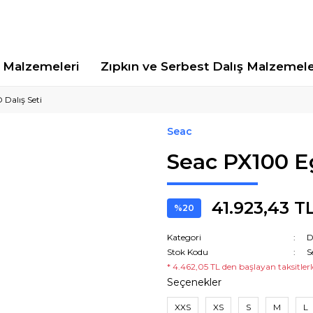
Malzemeleri
Zıpkın ve Serbest Dalış Malzemele
Dalış Seti
Seac
Seac PX100 E
41.923,43 T
%20
Kategori
D
Stok Kodu
S
* 4.462,05 TL den başlayan taksitlerl
Seçenekler
XXS
XS
S
M
L