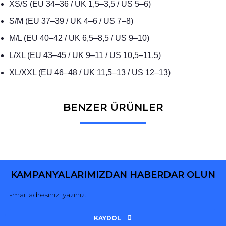
XS/S (EU 34–36 / UK 1,5–3,5 / US 5–6)
S/M (EU 37–39 / UK 4–6 / US 7–8)
M/L (EU 40–42 / UK 6,5–8,5 / US 9–10)
L/XL (EU 43–45 / UK 9–11 / US 10,5–11,5)
XL/XXL (EU 46–48 / UK 11,5–13 / US 12–13)
BENZER ÜRÜNLER
Bu ürüne ilk yorumu siz yapın!
Yorum Yaz
KAMPANYALARIMIZDAN HABERDAR OLUN
KAYDOL