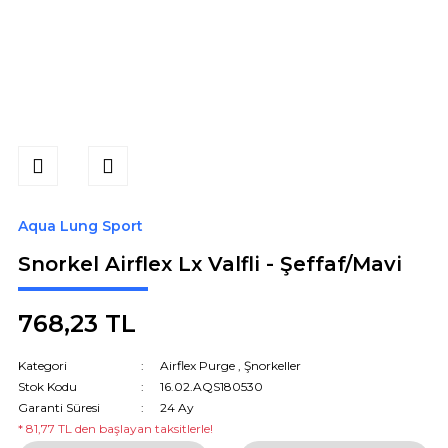
Aqua Lung Sport
Snorkel Airflex Lx Valfli - Şeffaf/Mavi
768,23 TL
Kategori
Airflex Purge
,
Şnorkeller
Stok Kodu
16.02.AQS180530
Garanti Süresi
24 Ay
* 81,77 TL den başlayan taksitlerle!