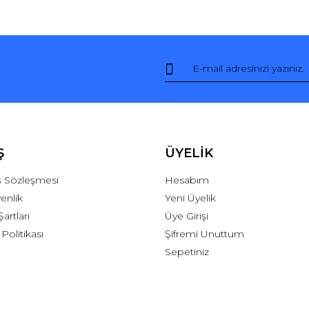
Ş
ÜYELİK
ış Sözleşmesi
Hesabım
venlik
Yeni Üyelik
Şartları
Üye Girişi
 Politikası
Şifremi Unuttum
Sepetiniz