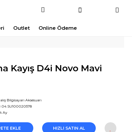
ri
Outlet
Online Ödeme
a Kayış D4i Novo Mavi
alış Bilgisayarı Aksesuarı
9.04.SU100020578
4 Ay
PETE EKLE
HIZLI SATIN AL