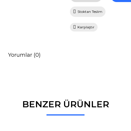
Stoktan Teslim
Karşılaştır
Yorumlar (0)
BENZER ÜRÜNLER
Bu ürüne ilk yorumu siz yapın!
Yorum Yaz