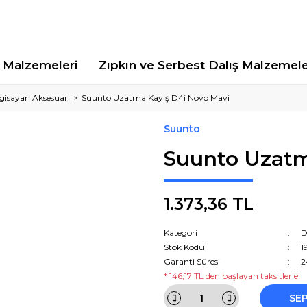
Malzemeleri
Zıpkın ve Serbest Dalış Malzemele
lgisayarı Aksesuarı
Suunto Uzatma Kayış D4i Novo Mavi
Suunto
Suunto Uzatm
1.373,36 TL
Kategori
D
Stok Kodu
1
Garanti Süresi
2
* 146,17 TL den başlayan taksitlerle!
SE