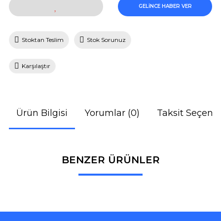
GELİNCE HABER VER
Stoktan Teslim
Stok Sorunuz
Karşılaştır
Ürün Bilgisi
Yorumlar (0)
Taksit Seçenek
BENZER ÜRÜNLER
Bu ürüne ilk yorumu siz yapın!
Yorum Yaz