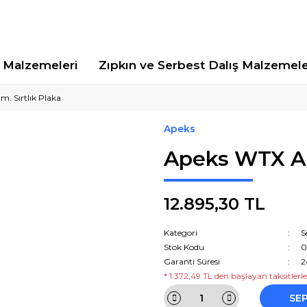
Malzemeleri
Zıpkın ve Serbest Dalış Malzemele
. Sırtlık Plaka
Apeks
Apeks WTX Alu
12.895,30 TL
Kategori
S
Stok Kodu
0
Garanti Süresi
2
* 1.372,49 TL den başlayan taksitlerle
SE