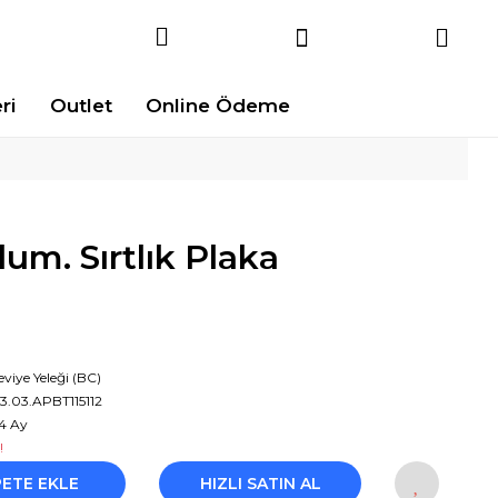
ri
Outlet
Online Ödeme
m. Sırtlık Plaka
eviye Yeleği (BC)
3.03.APBT115112
4 Ay
!
PETE EKLE
HIZLI SATIN AL