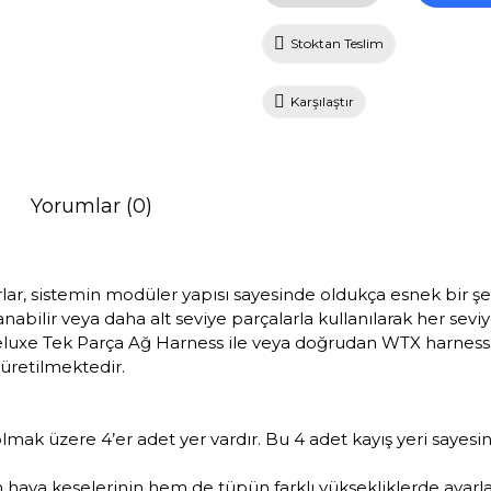
Stoktan Teslim
Karşılaştır
Yorumlar (0)
, sistemin modüler yapısı sayesinde oldukça esnek bir şekild
lanabilir veya daha alt seviye parçalarla kullanılarak her sev
luxe Tek Parça Ağ Harness ile veya doğrudan WTX harness ile
üretilmektedir.
lmak üzere 4’er adet yer vardır. Bu 4 adet kayış yeri sayesi
 hava keselerinin hem de tüpün farklı yüksekliklerde ayarla