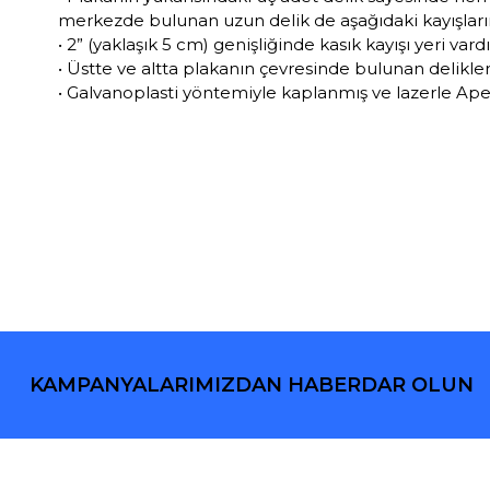
merkezde bulunan uzun delik de aşağıdaki kayışların
• 2” (yaklaşık 5 cm) genişliğinde kasık kayışı yeri vardı
• Üstte ve altta plakanın çevresinde bulunan delikle
• Galvanoplasti yöntemiyle kaplanmış ve lazerle Apek
KAMPANYALARIMIZDAN HABERDAR OLUN