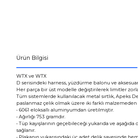
Ürün Bilgisi
WTX ve WTX
D serisindeki harness, yüzdürme balonu ve aksesuarlar
Her parça bir üst modelle değiştirilerek limitler zor
Tüm sistemlerde kullanılacak metal sırtlık, Apeks De
paslanmaz çelik olmak üzere iki farklı malzemeden 
• 6061 eloksallı aluminyumdan üretilmiştir.
• Ağırlığı 753 gramdır.
• Tüp kayışlarının geçebileceği yukarıda ve aşağıda o
sağlanır.
• Plakanın yukarısındaki üç adet delik sayesinde hem