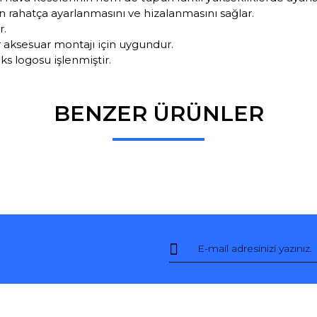
 rahatça ayarlanmasını ve hizalanmasını sağlar.
r.
r aksesuar montajı için uygundur.
s logosu işlenmiştir.
BENZER ÜRÜNLER
Bu ürüne ilk yorumu siz yapın!
Yorum Yaz