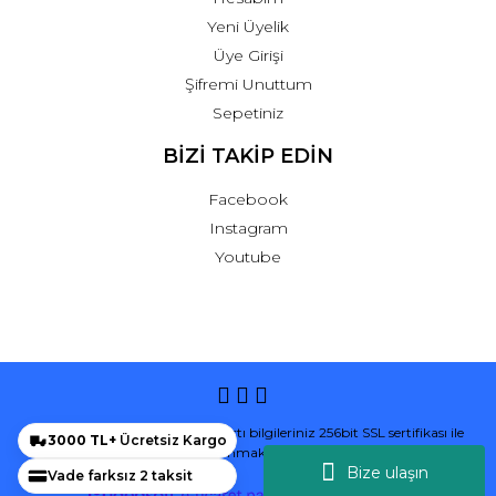
Yeni Üyelik
Üye Girişi
Şifremi Unuttum
Sepetiniz
BİZİ TAKİP EDİN
Facebook
Instagram
Youtube
© Tüm hakları saklıdır. Kredi kartı bilgileriniz 256bit SSL sertifikası ile
3000 TL+
Ücretsiz Kargo
korunmaktadır.
Bize ulaşın
Vade farksız 2 taksit
ile
ideasoft
e-