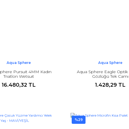
Aqua Sphere
Aqua Sphere
phere Pursuit 4MM Kadın
Aqua Sphere Eagle Optik
Trıatlon Wetsuıt
Gözlüğü Tek Camı
16.480,32 TL
1.428,29 TL
%29