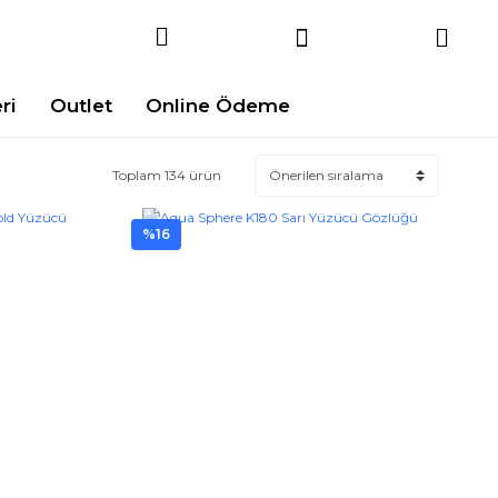
ri
Outlet
Online Ödeme
Toplam 134 ürün
%16