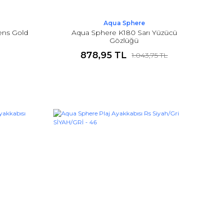
Aqua Sphere
ens Gold
Aqua Sphere K180 Sarı Yüzücü
Gözlüğü
878,95 TL
1.043,75 TL