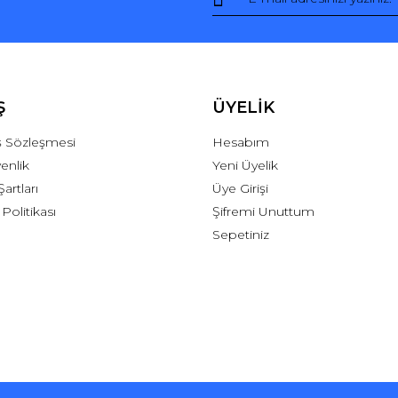
Ş
ÜYELİK
ış Sözleşmesi
Hesabım
venlik
Yeni Üyelik
Şartları
Üye Girişi
 Politikası
Şifremi Unuttum
Sepetiniz