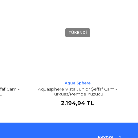
TÜKENDİ
Aqua Sphere
faf Cam -
Aquasphere Vista Junior Şeffaf Cam -
cü
Turkuaz/Pembe Yüzücü
2.194,94 TL
KAYDOL