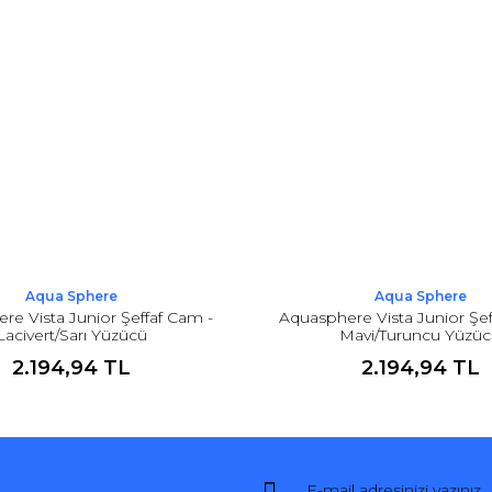
Aqua Sphere
Aqua Sphere
re Vista Junior Şeffaf Cam -
Aquasphere Vista Junior Şef
Lacivert/Sarı Yüzücü
Mavi/Turuncu Yüzü
2.194,94 TL
2.194,94 TL