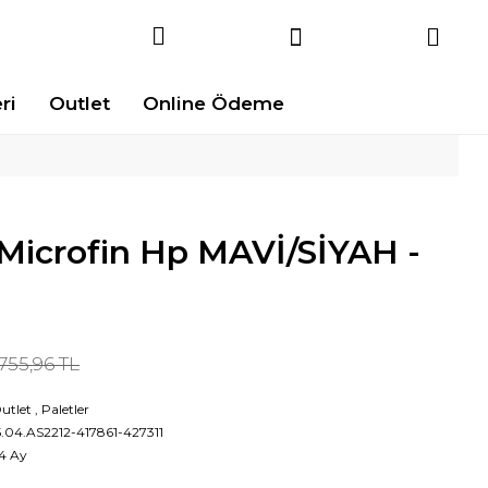
ri
Outlet
Online Ödeme
Microfin Hp MAVİ/SİYAH -
.755,96 TL
utlet
,
Paletler
5.04.AS2212-417861-427311
4 Ay