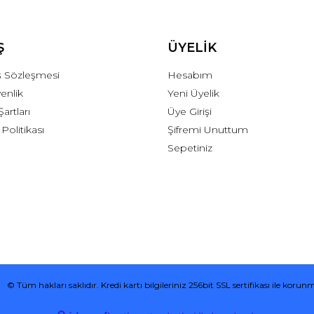
Ş
ÜYELİK
ış Sözleşmesi
Hesabım
venlik
Yeni Üyelik
Şartları
Üye Girişi
 Politikası
Şifremi Unuttum
Sepetiniz
© Tüm hakları saklıdır. Kredi kartı bilgileriniz 256bit SSL sertifikası ile korun