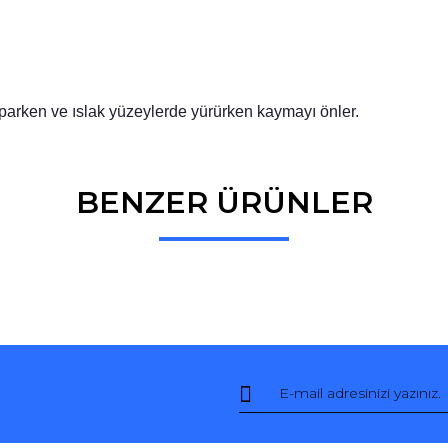
arken ve ıslak yüzeylerde yürürken kaymayı önler.
BENZER ÜRÜNLER
Bu ürüne ilk yorumu siz yapın!
Yorum Yaz