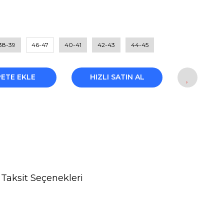
38-39
46-47
40-41
42-43
44-45
PETE EKLE
HIZLI SATIN AL
Taksit Seçenekleri