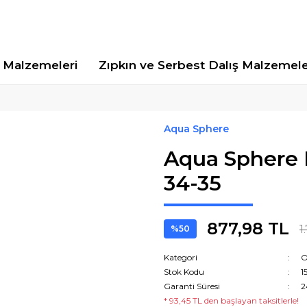
Malzemeleri
Zıpkın ve Serbest Dalış Malzemele
Aqua Sphere
Aqua Sphere 
34-35
877,98 TL
1
%50
Kategori
O
Stok Kodu
1
Garanti Süresi
2
* 93,45 TL den başlayan taksitlerle!