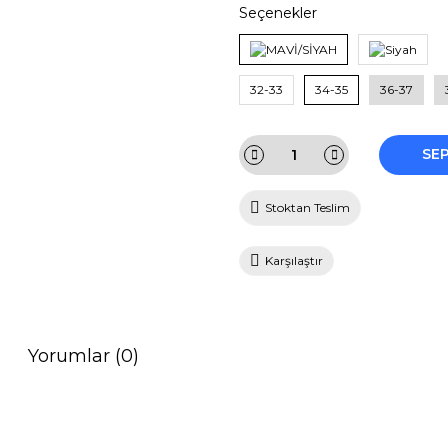
Seçenekler
32-33
34-35
36-37
SE
Stoktan Teslim
Karşılaştır
Yorumlar (0)