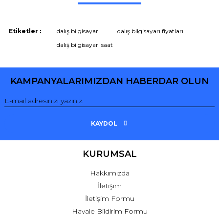
Bu ürüne ilk yorumu siz yapın!
Yorum Yaz
Etiketler :
dalış bilgisayarı
dalış bilgisayarı fiyatları
dalış bilgisayarı saat
KAMPANYALARIMIZDAN HABERDAR OLUN
KAYDOL
KURUMSAL
Hakkımızda
İletişim
İletişim Formu
Havale Bildirim Formu