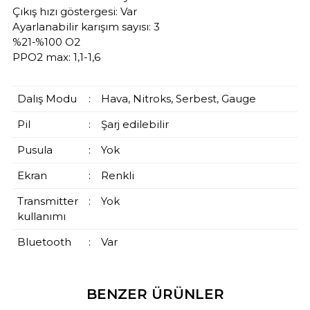
Çıkış hızı göstergesi: Var
Ayarlanabilir karışım sayısı: 3
%21-%100 O2
PPO2 max: 1,1-1,6
Dalış Modu
:
Hava, Nitroks, Serbest, Gauge
Pil
:
Şarj edilebilir
Pusula
:
Yok
Ekran
:
Renkli
Transmitter
:
Yok
kullanımı
Bluetooth
:
Var
BENZER ÜRÜNLER