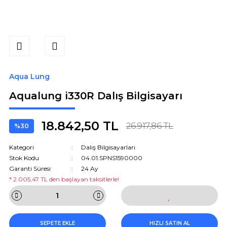
Aqua Lung
Aqualung i330R Dalış Bilgisayarı
18.842,50 TL
26.917,86 TL
%30
Kategori
Dalış Bilgisayarları
Stok Kodu
04.01.SPNS1590000
Garanti Süresi
24 Ay
* 2.005,47 TL den başlayan taksitlerle!
SEPETE EKLE
HIZLI SATIN AL