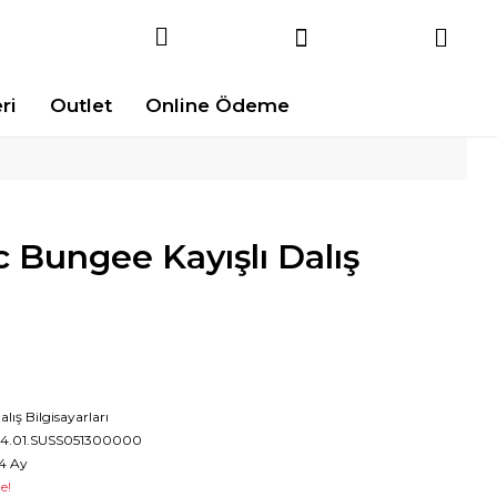
ri
Outlet
Online Ödeme
 Bungee Kayışlı Dalış
alış Bilgisayarları
4.01.SUSS051300000
4 Ay
e!