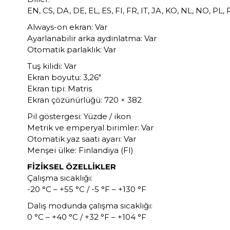
EN, CS, DA, DE, EL, ES, FI, FR, IT, JA, KO, NL, NO, PL
Always-on ekran: Var
Ayarlanabilir arka aydınlatma: Var
Otomatik parlaklık: Var
Tuş kilidi: Var
Ekran boyutu: 3,26"
Ekran tipi: Matris
Ekran çözünürlüğü: 720 × 382
Pil göstergesi: Yüzde / ikon
Metrik ve emperyal birimler: Var
Otomatik yaz saati ayarı: Var
Menşei ülke: Finlandiya (FI)
FİZİKSEL ÖZELLİKLER
Çalışma sıcaklığı:
-20 °C – +55 °C / -5 °F – +130 °F
Dalış modunda çalışma sıcaklığı:
0 °C – +40 °C / +32 °F – +104 °F