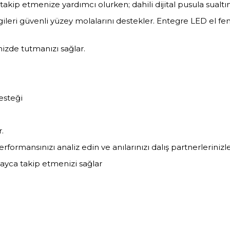
e takip etmenize yardımcı olurken; dahili dijital pusula sual
ri güvenli yüzey molalarını destekler. Entegre LED el fener
izde tutmanızı sağlar.
esteği
.
erformansınızı analiz edin ve anılarınızı dalış partnerlerinizl
olayca takip etmenizi sağlar