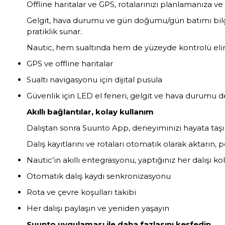
Offline haritalar ve GPS, rotalarınızı planlamanıza v
Gelgit, hava durumu ve gün doğumu/gün batımı bilgile
pratiklik sunar.
Nautic, hem sualtında hem de yüzeyde kontrolü elin
GPS ve offline haritalar
Sualtı navigasyonu için dijital pusula
Güvenlik için LED el feneri, gelgit ve hava durumu d
Akıllı bağlantılar, kolay kullanım
Dalıştan sonra Suunto App, deneyiminizi hayata taşır
Dalış kayıtlarını ve rotaları otomatik olarak aktarın, p
Nautic’in akıllı entegrasyonu, yaptığınız her dalışı k
Otomatik dalış kaydı senkronizasyonu
Rota ve çevre koşulları takibi
Her dalışı paylaşın ve yeniden yaşayın
Suunto uygulaması ile daha fazlasını keşfedin