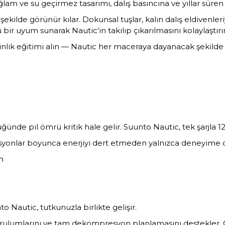
ağlam ve su geçirmez tasarımı, dalış basıncına ve yıllar süre
ekilde görünür kılar. Dokunsal tuşlar, kalın dalış eldivenleri
u bir uyum sunarak Nautic’in takılıp çıkarılmasını kolaylaştırır
derinlik eğitimi alın — Nautic her maceraya dayanacak şekilde 
ğünde pil ömrü kritik hale gelir. Suunto Nautic, tek şarjla 12
disyonlar boyunca enerjiyi dert etmeden yalnızca deneyime 
m
o Nautic, tutkunuzla birlikte gelişir.
rulumlarını ve tam dekompresyon planlamasını destekler. Öze