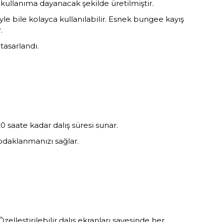
n kullanıma dayanacak şekilde üretilmiştir.
yle bile kolayca kullanılabilir. Esnek bungee kayış
.
tasarlandı.
0 saate kadar dalış süresi sunar.
odaklanmanızı sağlar.
lleştirilebilir dalış ekranları sayesinde her