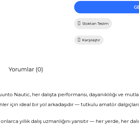
G
Stoktan Teslim
Karşılaştır
Yorumlar (0)
unto Nautic, her dalışta performansı, dayanıklılığı ve mutlak g
denler için ideal bir yol arkadaşıdır — tutkulu amatör dalgı
larca yıllık dalış uzmanlığını yansıtır — her yerde, her dalış