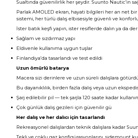
Sualtında güvenilirlik her şeydir. Suunto Nautic’in s
Parlak AMOLED ekran, hayati bilgileri her an net bir ş
sistemi, her türlü dalış elbisesiyle güvenli ve konforl
İster batık keşfi yapın, ister resiflerde dalın ya da 
Sağlam ve sızdırmaz yapı
Eldivenle kullanıma uygun tuşlar
Finlandiya’da tasarlandı ve test edildi
Uzun ömürlü batarya
Macera sizi derinlere ve uzun süreli dalışlara götürdü
Bu dayanıklılık, birden fazla dalış veya uzun ekspe
Şarj edilebilir pil — tek şarjla 120 saate kadar kullanı
Çok günlük dalış gezileri için güvenilir gü
Her dalış ve her dalıcı için tasarlandı
Rekreasyonel dalışlardan teknik dalışlara kadar Suunt
Tekli ve çoklu gaz konfigürasyonlarını, sidemount ku