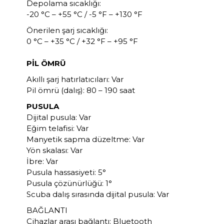
Depolama sıcaklığı:
-20 °C – +55 °C / -5 °F – +130 °F
Önerilen şarj sıcaklığı:
0 °C – +35 °C / +32 °F – +95 °F
PİL ÖMRÜ
Akıllı şarj hatırlatıcıları: Var
Pil ömrü (dalış): 80 – 190 saat
PUSULA
Dijital pusula: Var
Eğim telafisi: Var
Manyetik sapma düzeltme: Var
Yön skalası: Var
İbre: Var
Pusula hassasiyeti: 5°
Pusula çözünürlüğü: 1°
Scuba dalış sırasında dijital pusula: Var
BAĞLANTI
Cihazlar arası bağlantı: Bluetooth