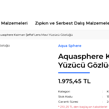
Malzemeleri
Zıpkın ve Serbest Dalış Malzemele
uasphere Kaiman Şeffaf Lens Mavi Yüzücü Gözlüğü
Aqua Sphere
Aquasphere K
Yüzücü Gözl
1.975,45 TL
Kategori
K
Stok Kodu
1
Garanti Süresi
2
* 210,25 TL den başlayan taksitlerle!