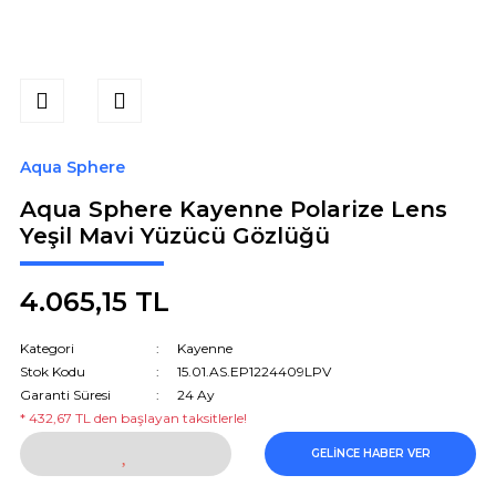
Aqua Sphere
Aqua Sphere Kayenne Polarize Lens
Yeşil Mavi Yüzücü Gözlüğü
4.065,15 TL
Kategori
Kayenne
Stok Kodu
15.01.AS.EP1224409LPV
Garanti Süresi
24 Ay
* 432,67 TL den başlayan taksitlerle!
GELİNCE HABER VER