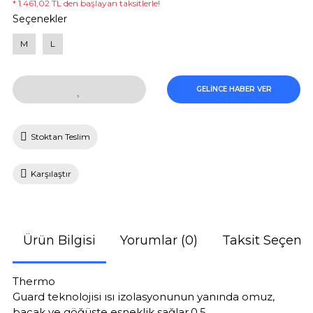
* 1.461,02 TL den başlayan taksitlerle!
Seçenekler
M
L
GELİNCE HABER VER
Stoktan Teslim
Karşılaştır
Ürün Bilgisi
Yorumlar (0)
Taksit Seçenek
Thermo
Guard teknolojisi ısı izolasyonunun yanında omuz,
bacak ve göğüste esneklik sağlar.0.5