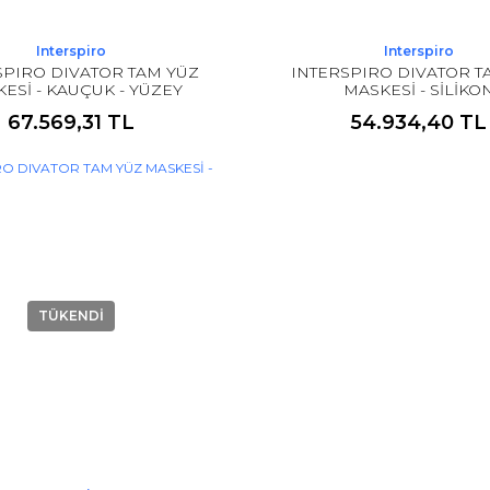
Interspiro
Interspiro
SPIRO DIVATOR TAM YÜZ
INTERSPIRO DIVATOR T
ESİ - KAUÇUK - YÜZEY
MASKESİ - SİLİKO
SOLUMA VALFLİ
67.569,31 TL
54.934,40 TL
TÜKENDİ