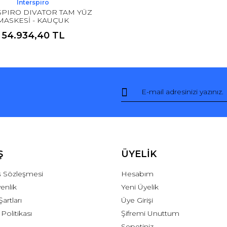
Interspiro
SPIRO DIVATOR TAM YÜZ
MASKESİ - KAUÇUK
54.934,40 TL
Ş
ÜYELİK
ış Sözleşmesi
Hesabım
venlik
Yeni Üyelik
Şartları
Üye Girişi
 Politikası
Şifremi Unuttum
Sepetiniz