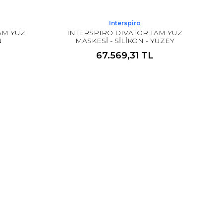
Interspiro
AM YÜZ
INTERSPIRO DIVATOR TAM YÜZ
N
MASKESİ - SİLİKON - YÜZEY
SOLUMA VALFLİ
67.569,31 TL