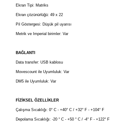
Ekran Tipi: Matriks
Ekran çözünürlüğü: 49 x 22
Pil Göstergesi: Düşük pil uyarısı
Metrik ve Imperial birimler: Var
BAĞLANTI
Data transfer: USB kablosu
Movescount ile Uyumluluk: Var
DM5 ile Uyumluluk: Var
FİZİKSEL ÖZELLİKLER
Çalışma Sıcaklığı: 0° C - +40° C / +32° F - +104° F
Depolama Sıcaklığı: -20 ° C - +50 ° C / -4° F - +122° F