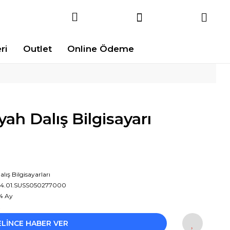
ri
Outlet
Online Ödeme
ah Dalış Bilgisayarı
alış Bilgisayarları
4.01.SUSS050277000
4 Ay
!
ELİNCE HABER VER