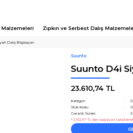
Malzemeleri
Zıpkın ve Serbest Dalış Malzemele
ah Dalış Bilgisayarı
Suunto
Suunto D4i Siy
23.610,74 TL
Kategori
D
Stok Kodu
0
Garanti Süresi
2
* 2.512,97 TL den başlayan taksitlerle
G