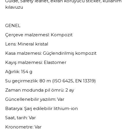
Guide, Safety leaflet, ekran koruyucu sticker, kullanım
kılavuzu
GENEL
Çerçeve malzemesl: Kompozit
Lens: Mineral kristal
Kasa malzemesi: Güçlendirilmiş kompozit
Kayış malzemesi: Elastomer
Ağırlık: 154 g
Su geçirmezlik: 80 m (ISO 6425, EN 13319)
Zaman modunda pil ömrü: 2 ay
Güncellenebilir yazılım: Var
Batarya: Şarj edilebilir lithium-ion
Saat, tarih: Var
Kronometre: Var