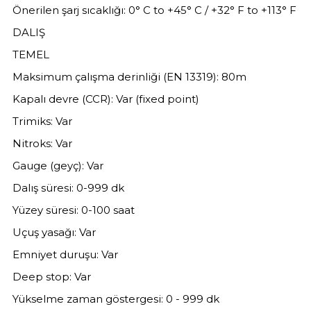
Önerilen şarj sıcaklığı: 0° C to +45° C / +32° F to +113° F
DALIŞ
TEMEL
Maksimum çalışma derinliği (EN 13319): 80m
Kapalı devre (CCR): Var (fixed point)
Trimiks: Var
Nitroks: Var
Gauge (geyç): Var
Dalış süresi: 0-999 dk
Yüzey süresi: 0-100 saat
Uçuş yasağı: Var
Emniyet duruşu: Var
Deep stop: Var
Yükselme zaman göstergesi: 0 - 999 dk