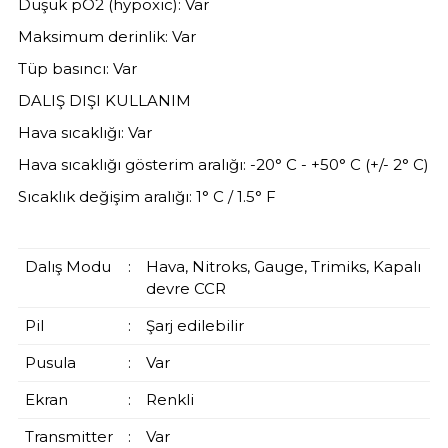
Düşük pO2 (hypoxic): Var
Maksimum derinlik: Var
Tüp basıncı: Var
DALIŞ DIŞI KULLANIM
Hava sıcaklığı: Var
Hava sıcaklığı gösterim aralığı: -20° C - +50° C (+/- 2° C)
Sıcaklık değişim aralığı: 1° C / 1.5° F
Dalış Modu
:
Hava, Nitroks, Gauge, Trimiks, Kapalı
devre CCR
Pil
:
Şarj edilebilir
Pusula
:
Var
Ekran
:
Renkli
Transmitter
:
Var