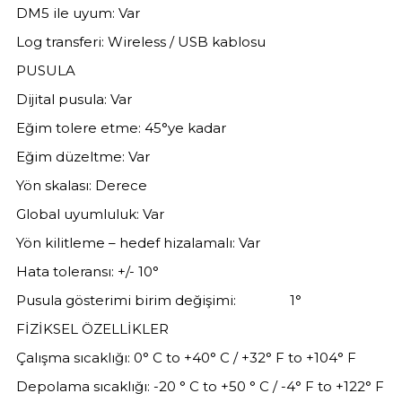
DM5 ile uyum: Var
Log transferi: Wireless / USB kablosu
PUSULA
Dijital pusula: Var
Eğim tolere etme: 45°ye kadar
Eğim düzeltme: Var
Yön skalası: Derece
Global uyumluluk: Var
Yön kilitleme – hedef hizalamalı: Var
Hata toleransı: +/- 10°
Pusula gösterimi birim değişimi: 1°
FİZİKSEL ÖZELLİKLER
Çalışma sıcaklığı: 0° C to +40° C / +32° F to +104° F
Depolama sıcaklığı: -20 ° C to +50 ° C / -4° F to +122° F